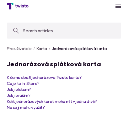
Pro uživatele
Karta
Jednorázová splátková karta
Jednorázová splátková karta
K čemu slouží jednorázová Twisto karta?
Co je to In-Store?
Jak ji získám?
Jak ji zruším?
Kolik jednorázových karet mohu mít v jednu chvíli?
Na co ji mohu využít?