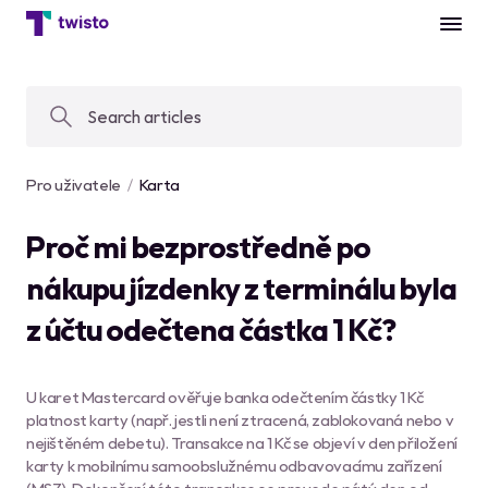
Pro uživatele
Karta
Proč mi bezprostředně po
nákupu jízdenky z terminálu byla
z účtu odečtena částka 1 Kč?
U karet Mastercard ověřuje banka odečtením částky 1 Kč
platnost karty (např. jestli není ztracená, zablokovaná nebo v
nejištěném debetu). Transakce na 1 Kč se objeví v den přiložení
karty k mobilnímu samoobslužnému odbavovacímu zařízení