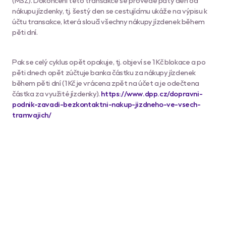
(MSZ). Dokončení této transakce se provede pátý den od
nákupu jízdenky, tj. šestý den se cestujícímu ukáže na výpisu k
účtu transakce, která sloučí všechny nákupy jízdenek během
pěti dní.
Pak se celý cyklus opět opakuje, tj. objeví se 1 Kč blokace a po
pěti dnech opět zúčtuje banka částku za nákupy jízdenek
během pěti dní (1 Kč je vrácena zpět na účet a je odečtena
částka za využité jízdenky).
https://www.dpp.cz/dopravni-
podnik-zavadi-bezkontaktni-nakup-jizdneho-ve-vsech-
tramvajich/