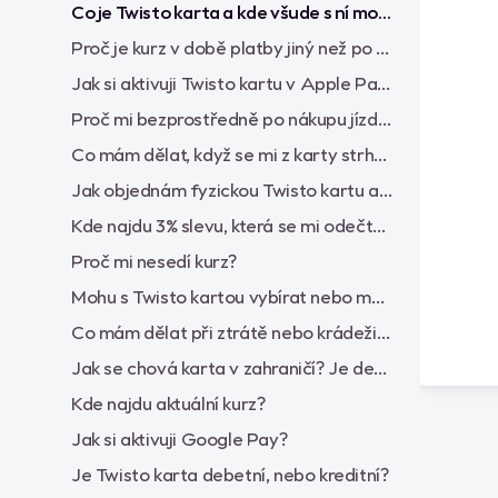
Co je Twisto karta a kde všude s ní mohu platit?
Proč je kurz v době platby jiný než po zaúčtování?
Jak si aktivuji Twisto kartu v Apple Pay?
Proč mi bezprostředně po nákupu jízdenky z terminálu byla z účtu odečtena částka 1 Kč?
Co mám dělat, když se mi z karty strhne platba, kterou jsem nedělal/a?
Jak objednám fyzickou Twisto kartu a jaký bude způsob doručení?
Kde najdu 3% slevu, která se mi odečte po každé platbě v cizí měně?
Proč mi nesedí kurz?
Mohu s Twisto kartou vybírat nebo měnit PIN?
Co mám dělat při ztrátě nebo krádeži karty?
Jak se chová karta v zahraničí? Je debetní nebo kreditní?
Kde najdu aktuální kurz?
Jak si aktivuji Google Pay?
Je Twisto karta debetní, nebo kreditní?