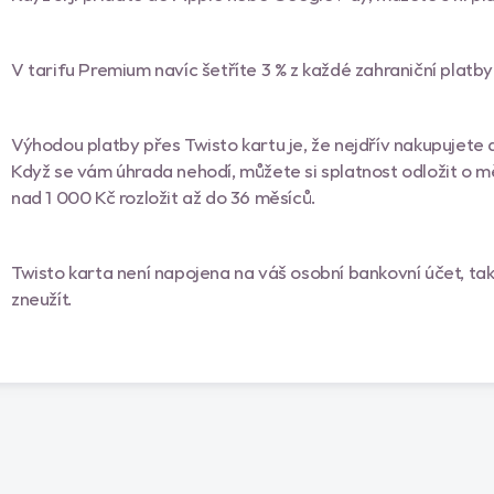
V tarifu Premium navíc šetříte 3 % z každé zahraniční platby
Výhodou platby přes Twisto kartu je, že nejdřív nakupujete a
Když se vám úhrada nehodí, můžete si splatnost odložit o mě
nad 1 000 Kč rozložit až do 36 měsíců.
Twisto karta není napojena na váš osobní bankovní účet, ta
zneužít.