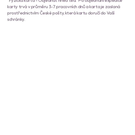
“Fyzická karta - Objednat hned teď.” Po objednání expedice
karty trvá v průměru 3-7 pracovních dnů a karta je zaslaná
prostřednictvím České pošty, která kartu doručí do Vaší
schránky.