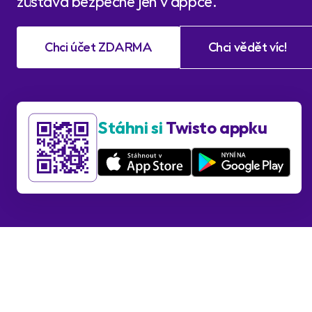
zůstává bezpečně jen v appce.
Chci účet ZDARMA
Chci vědět víc!
Stáhni si
Twisto appku