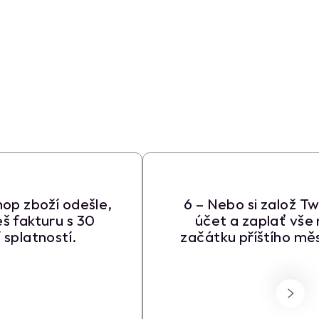
hop zboží odešle,
6 – Nebo si založ Tw
š fakturu s 30
účet a zaplať vše
 splatností.
začátku příštího mě