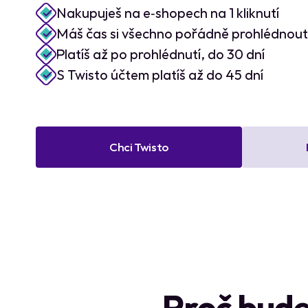
Nakupuješ na e‑shopech na 1 kliknutí
Volné 
Máš čas si všechno pořádně prohlédnout
Platíš až po prohlédnutí, do 30 dní
S Twisto účtem platíš až do 45 dní
Chci Twisto
Proč bude