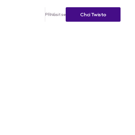
Chci Twisto
Přihlásit se
registrací
i do 45 dní
ěl až do 12
Stáhni si Twisto appku