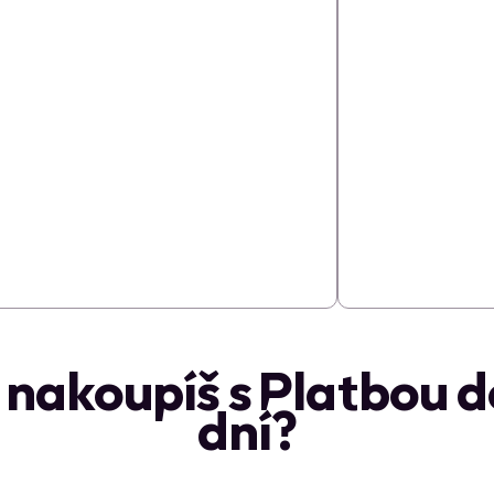
 nakoupíš s Platbou d
dní?