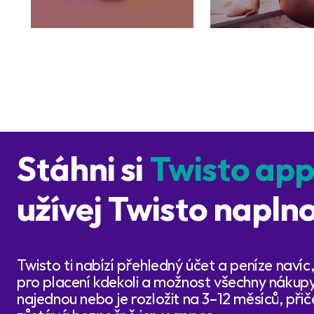
Stáhni si
Twisto ap
užívej Twisto naplno
Twisto ti nabízí přehledný účet a peníze navíc,
pro placení kdekoli a možnost všechny nákupy
najednou nebo je rozložit na 3–12 měsíců, př