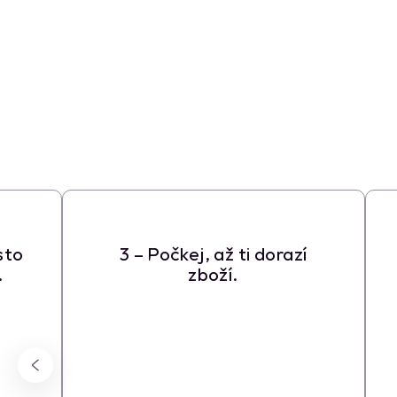
isto
3 – Počkej, až ti dorazí
.
zboží.