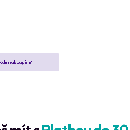
Kontakt
pozice
Kde nakoupím?
š mít s
Platbou do 30