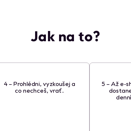
Jak na to?
4 – Prohlédni, vyzkoušej a
5 – Až e‑s
co nechceš, vrať.
dostane
denní