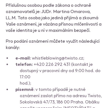
Příslušnou osobou podle zákona o ochraně
oznamovatelů je: JUDr. Martina Omarova,
LL.M. Tato osoba jako jediná přijímá a zkoumá
Vaše oznámení, je vázána přísnou mlčenlivostí a
vaše identita je u ní v maximálním bezpečí.
Pro podání oznámení můžete využít následující
kanály:
e-mail:
whistleblowing@twisto.cz;
telefon:
+420 226 292 431 (kontakt je
dostupný v pracovní dny od 9:00 hod. do
17:00
hod.);
písemně
: v tomto případě je nutné
oznámení zaslat přímo na adresu Twisto,
Sokolovská 47/73, 186 00 Praha. Obálku