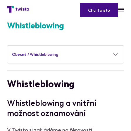
Chci Twisto
Whistleblowing
Obecné / Whistleblowing
Whistleblowing
Whistleblowing a vnitřní
možnost oznamování
V Twisto si zakládáme na férovosti,