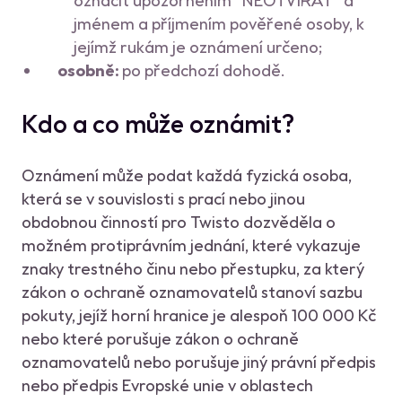
označit upozorněním “NEOTVÍRAT” a
jménem a příjmením pověřené osoby, k
jejímž rukám je oznámení určeno;
osobně:
po předchozí dohodě.
Kdo a co může oznámit?
Oznámení může podat každá fyzická osoba,
která se v souvislosti s prací nebo jinou
obdobnou činností pro Twisto dozvěděla o
možném protiprávním jednání, které vykazuje
znaky trestného činu nebo přestupku, za který
zákon o ochraně oznamovatelů stanoví sazbu
pokuty, jejíž horní hranice je alespoň 100 000 Kč
nebo které porušuje zákon o ochraně
oznamovatelů nebo porušuje jiný právní předpis
nebo předpis Evropské unie v oblastech