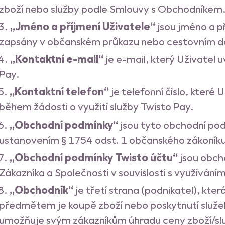
Kontakt
zboží nebo služby podle Smlouvy s Obchodníkem
pozice
„Jméno a příjmení Uživatele“
jsou jméno a př
zapsány v občanském průkazu nebo cestovním d
„Kontaktní e-mail“
je e-mail, který Uživatel 
Pay.
„Kontaktní telefon“
je telefonní číslo, které
během žádosti o využití služby Twisto Pay.
„Obchodní podmínky“
jsou tyto obchodní po
ustanovením § 1754 odst. 1 občanského zákoník
„Obchodní podmínky Twisto účtu“
jsou obch
Zákazníka a Společnosti v souvislosti s využívání
„Obchodník“
je třetí strana (podnikatel), kte
předmětem je koupě zboží nebo poskytnutí služeb
umožňuje svým zákazníkům úhradu ceny zboží/slu