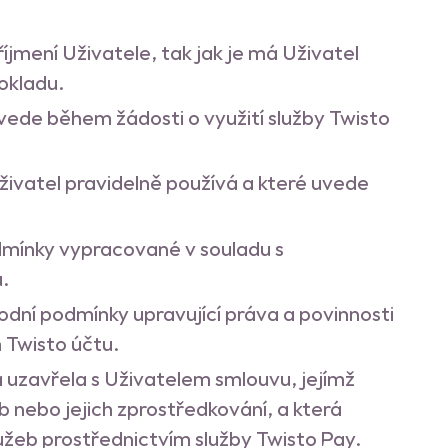
.
íjmení Uživatele, tak jak je má Uživatel
okladu.
uvede během žádosti o využití služby Twisto
 Uživatel pravidelně používá a které uvede
dmínky vypracované v souladu s
u.
odní podmínky upravující práva a povinnosti
m Twisto účtu.
rá uzavřela s Uživatelem smlouvu, jejímž
 nebo jejich zprostředkování, a která
žeb prostřednictvím služby Twisto Pay.