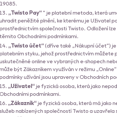
19085.
„Twisto Pay“
“ je platební metoda, která um
uhradit peněžité plnění, ke kterému je Uživatel
prostřednictvím společnosti Twisto. Odložení lze 
těmito Obchodními podmínkami.
„Twisto účet“
(dříve také „Nákupní účet“) je
platebním styku, jehož prostřednictvím můžete pl
uskutečněné online ve vybraných e‑shopech nebo
může být Zákazníkem využíván v režimu „Online“
podmínky užívání jsou upraveny v Obchodních po
„Uživatel“
je fyzická osoba, která jako nepod
Obchodními podmínkami.
„Zákazník“
je fyzická osoba, která má jako n
služeb nabízených společností Twisto a uzavřela 