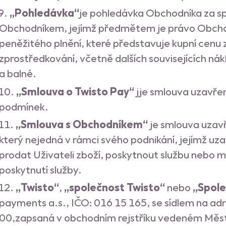
„Pohledávka“
je pohledávka Obchodníka za sp
Obchodníkem, jejímž předmětem je právo Obchod
peněžitého plnění, které představuje kupní cenu
zprostředkování, včetně dalších souvisejících n
a balné.
„Smlouva o Twisto Pay“
jje smlouva uzavřen
podmínek.
„Smlouva s Obchodníkem“
je smlouva uzav
který nejedná v rámci svého podnikání, jejímž u
prodat Uživateli zboží, poskytnout službu nebo 
poskytnutí služby.
„Twisto“
,
„společnost Twisto“
nebo
„Spol
payments a.s., IČO: 016 15 165, se sídlem na ad
00,zapsaná v obchodním rejstříku vedeném Měst