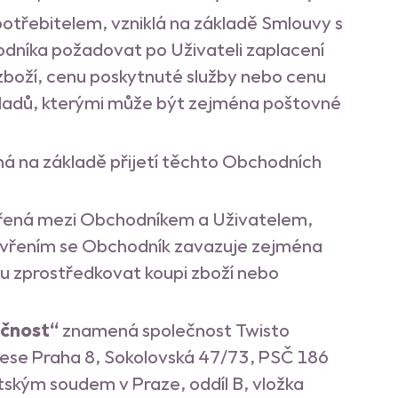
otřebitelem, vzniklá na základě Smlouvy s
níka požadovat po Uživateli zaplacení
 zboží, cenu poskytnuté služby nebo cenu
ákladů, kterými může být zejména poštovné
á na základě přijetí těchto Obchodních
řená mezi Obchodníkem a Uživatelem,
zavřením se Obchodník zavazuje zejména
mu zprostředkovat koupi zboží nebo
ečnost“
znamená společnost Twisto
rese Praha 8, Sokolovská 47/73, PSČ 186
ským soudem v Praze, oddíl B, vložka