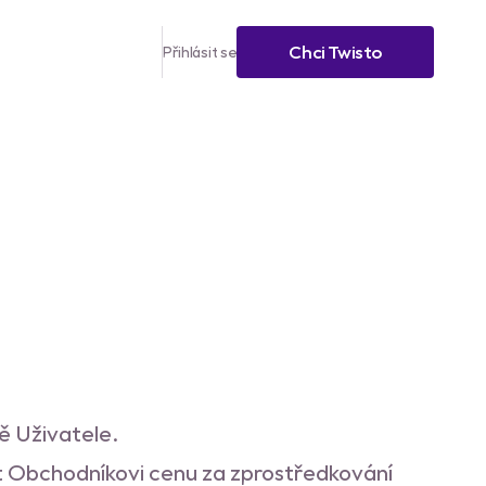
Chci Twisto
Přihlásit se
registrací
i do 45 dní
ěl až do 12
Stáhni si Twisto appku
tě Uživatele.
t Obchodníkovi cenu za zprostředkování