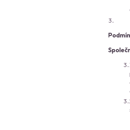
Podmínk
Společ