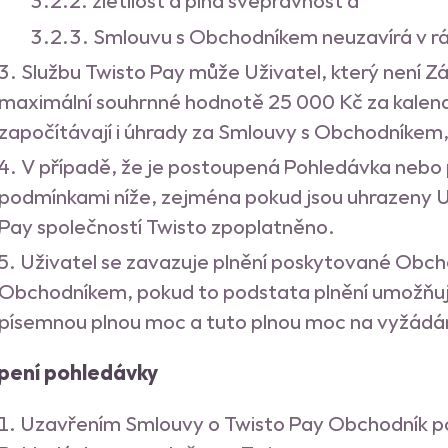
zletilost a plná svéprávnost a
Smlouvu s Obchodníkem neuzavírá v rám
Službu Twisto Pay může Uživatel, který není Zá
maximální souhrnné hodnotě 25 000 Kč za kalendá
započítávají i úhrady za Smlouvy s Obchodníkem,
V případě, že je postoupená Pohledávka nebo 
podmínkami níže, zejména pokud jsou uhrazeny Už
Pay společností Twisto zpoplatněno.
Uživatel se zavazuje plnění poskytované Obc
Obchodníkem, pokud to podstata plnění umožňuje,
písemnou plnou moc a tuto plnou moc na vyžádání
pení pohledávky
Uzavřením Smlouvy o Twisto Pay Obchodník po