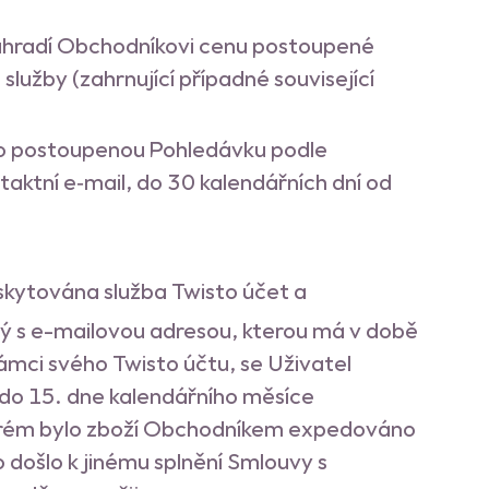
uhradí Obchodníkovi cenu postoupené
služby (zahrnující případné související
sto postoupenou Pohledávku podle
taktní e‑mail, do 30 kalendářních dní od
oskytována služba Twisto účet a
ý s e-mailovou adresou, kterou má v době
ámci svého Twisto účtu, se Uživatel
do 15. dne kalendářního měsíce
kterém bylo zboží Obchodníkem expedováno
ošlo k jinému splnění Smlouvy s