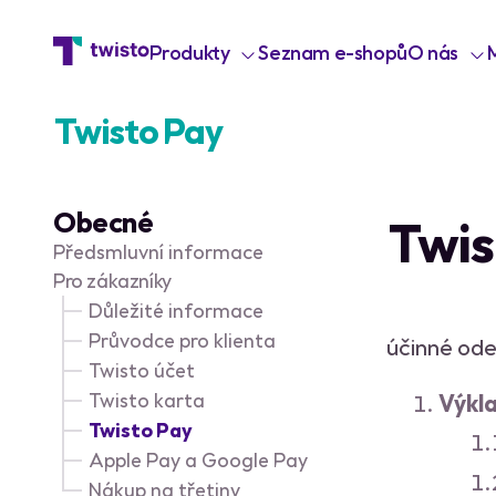
Produkty
Seznam e-shopů
O nás
Twisto Pay
O NÁS
Plať do 30 dnů
Blog
Nejdřív si to prohlédneš a
Obecné
Twis
O nás
platíš jen to, co se ti líbí.
Zdarma. Hledej Twisto Pay
Předsmluvní informace
mezi platebními metodami.
Důleži
Pro zákazníky
dokum
Zaplatit objednávku
Důležité informace
Pro mé
Průvodce pro klienta
účinné ode
Obchodní podmínky
Twisto účet
Kontak
Twisto karta
Výkl
KARIÉR
Twisto Pay
Jak to 
Apple Pay a Google Pay
Nákup na třetiny
O práci