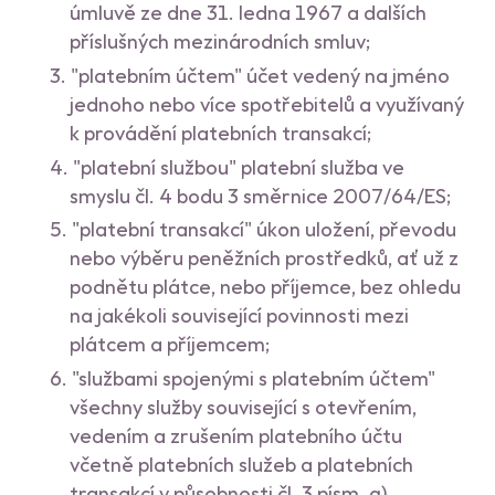
úmluvě ze dne 31. ledna 1967 a dalších
příslušných mezinárodních smluv;
"platebním účtem" účet vedený na jméno
jednoho nebo více spotřebitelů a využívaný
k provádění platebních transakcí;
"platební službou" platební služba ve
smyslu čl. 4 bodu 3 směrnice 2007/64/ES;
"platební transakcí" úkon uložení, převodu
nebo výběru peněžních prostředků, ať už z
podnětu plátce, nebo příjemce, bez ohledu
na jakékoli související povinnosti mezi
plátcem a příjemcem;
"službami spojenými s platebním účtem"
všechny služby související s otevřením,
vedením a zrušením platebního účtu
včetně platebních služeb a platebních
transakcí v působnosti čl. 3 písm. g)