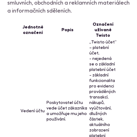
smluvních, obchodních a reklamních materiálech
a informačních sděleních.
Označení
Jednotné
Popis
užívané
označení
Twisto
„Twisto účet“
– platební
účet,
- nejedená
se o základní
platební účet
- základní
funkcionalita
pro evidenci
prováděných
transakcí,
Poskytovatel účtu
nákupů,
vede účet zákazníka
vyúčtování,
Vedení účtu
a umožňuje mu jeho
dlužných
používání.
částek,
aktuálního
zobrazení
platební