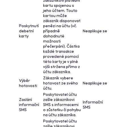
zákazníkovi platební
kartu spojenou s
jeho účtem. Touto
kartou může
zákazník disponovat
Poskytnutí
penězi na účtu (vč.
debetní
případně
Neaplikuje se
karty
dohodnuté
možnosti
přečerpání). Částka
každé transakce
provedené pomocí
této karty je v plné
výši stržena přímo z
účtu zákazníka.
Zákazník vybere
Výběr
hotovost ze svého
Neaplikuje se
hotovosti
účtu.
Poskytovatel účtu
Zaslání
zašle zákazníkovi
Informační
informační
SMS s informacemi
SMS
SMS
o zůstatku či pohybu
na účtu zákazníka.
Poskytovatel účtu
zašle zákazníkovi