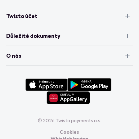
Twisto účet
Důležité dokumenty
O nás
© 2026 Twisto payments a.s.
Cookies
Whistleblowing