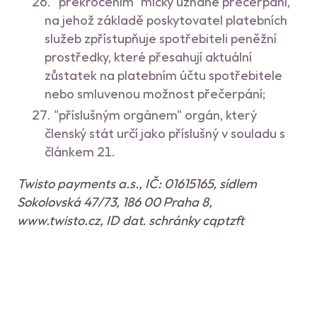
"překročením" mlčky uznané přečerpání,
na jehož základě poskytovatel platebních
služeb zpřístupňuje spotřebiteli peněžní
prostředky, které přesahují aktuální
zůstatek na platebním účtu spotřebitele
nebo smluvenou možnost přečerpání;
"příslušným orgánem" orgán, který
členský stát určí jako příslušný v souladu s
článkem 21.
Twisto payments a.s., IČ: 01615165, sídlem
Sokolovská 47/73, 186 00 Praha 8,
www.twisto.cz, ID dat. schránky cqptzft