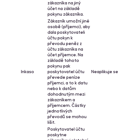
zákazníka na jiný
účet na základě
pokynu zákazníka.
Zákazník umožní jiné
osobě (příjemci), aby
dala poskytovateli
účtu pokyn k
převodu peněz z
účtu zákazníka na
účet příjemce. Na
základě tohoto
pokynu pak
Inkaso
poskytovatel účtu
Neaplikuje se
převede peníze
příjemci, a to k datu
nebo k datům
dohodnutým mezi
zákazníkem a
příjemcem. Částky
jednotlivých
převodů se mohou
lišit.
Poskytovatel účtu
poskytne