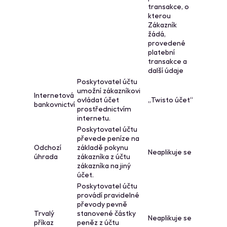
transakce, o
kterou
Zákazník
žádá,
provedené
platební
transakce a
další údaje
Poskytovatel účtu
umožní zákazníkovi
Internetová
ovládat účet
„Twisto účet“
bankovnictví
prostřednictvím
internetu.
Poskytovatel účtu
převede peníze na
Odchozí
základě pokynu
Neaplikuje se
úhrada
zákazníka z účtu
zákazníka na jiný
účet.
Poskytovatel účtu
provádí pravidelné
převody pevně
Trvalý
stanovené částky
Neaplikuje se
příkaz
peněz z účtu