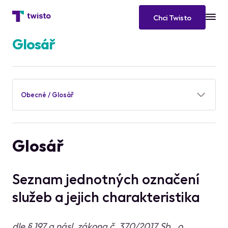
Chci Twisto
Glosář
Obecné / Glosář
Glosář
Seznam jednotných označení
služeb a jejich charakteristika
dle § 197 a násl. zákona č. 370/2017 Sb., o