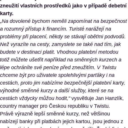
zneužití vlastních prostředků jako v případě debetní
karty.
„Na dovolené bychom neměli zapomínat na bezpečnost
a rozumný přístup k financím. Turisté narážejí na
problémy při placení, někdy se stávají oběťmi podvodů.
Než vyrazíte na cesty, zamyslete se také nad tím, jak
budete v destinaci platit. Vhodnou platební metodou
totiž můžete ušetřit například na směnných kurzech a
lépe ochráníte své peníze před zneužitím. V Twistu
chceme být pro uživatele spolehlivými parťáky i na
cestách, proto jim nabízíme bezpečnější platební karty,
výhodné směnné kurzy a další služby, které se na
cestách vždycky můžou hodit,"
vysvětluje Jan Hanzlík,
country manager pro Českou republiku v Twistu.
Právě výrazně lepší směnné kurzy, než většinou
nabízejí banky při platbách jejich kartou, jsou jednou z