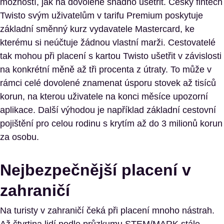
možností, jak na dovolené snadno ušetřit. Český fintech
Twisto svým uživatelům v tarifu Premium poskytuje
základní směnný kurz vydavatele Mastercard, ke
kterému si neúčtuje žádnou vlastní marži. Cestovatelé
tak mohou při placení s kartou Twisto ušetřit v závislosti
na konkrétní měně až tři procenta z útraty. To může v
rámci celé dovolené znamenat úsporu stovek až tisíců
korun, na kterou uživatele na konci měsíce upozorní
aplikace. Další výhodou je například základní cestovní
pojištění pro celou rodinu s krytím až do 3 milionů korun
za osobu.
Nejbezpečnější placení v
zahraničí
Na turisty v zahraničí čeká při placení mnoho nástrah.