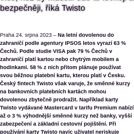
bezpečněji, říká Twisto
Praha 24. srpna 2023 –⁠
Na letní dovolenou do
zahraničí podle agentury IPSOS letos vyrazí 63 %
Čechů. Podle studie VISA pak 79 % Čechů v
zahraničí platí kartou nebo chytrým mobilem a
hodinkami. 58 % z nich přitom plánuje používat
svou běžnou platební kartu, kterou platí v Česku.
Český fintech Twisto však varuje, že směnné kurzy
na bankovních platebních kartách mohou
dovolenou zbytečně prodražit. Například karty
Twisto vydávané Mastercard v tarifu Premium nabízí
až o 3 % výhodnější směnné kurzy než banky, vyšší
zabezpečení a základní cestovní pojištění. Při
používání karty Twisto navíc uživatel neriskuje