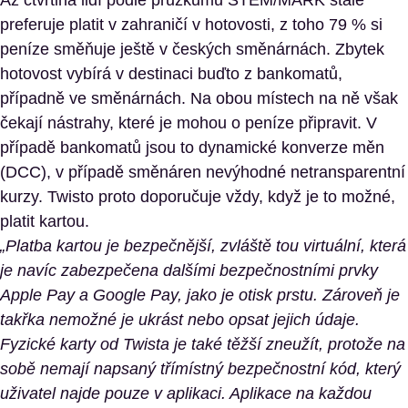
Až čtvrtina lidí podle průzkumu STEM/MARK stále
preferuje platit v zahraničí v hotovosti, z toho 79 % si
peníze směňuje ještě v českých směnárnách. Zbytek
hotovost vybírá v destinaci buďto z bankomatů,
případně ve směnárnách. Na obou místech na ně však
čekají nástrahy, které je mohou o peníze připravit. V
případě bankomatů jsou to dynamické konverze měn
(DCC), v případě směnáren nevýhodné netransparentní
kurzy. Twisto proto doporučuje vždy, když je to možné,
platit kartou.
„Platba kartou je bezpečnější, zvláště tou virtuální, která
je navíc zabezpečena dalšími bezpečnostními prvky
Apple Pay a Google Pay, jako je otisk prstu. Zároveň je
takřka nemožné je ukrást nebo opsat jejich údaje.
Fyzické karty od Twista je také těžší zneužít, protože na
sobě nemají napsaný třímístný bezpečnostní kód, který
uživatel najde pouze v aplikaci. Aplikace na každou