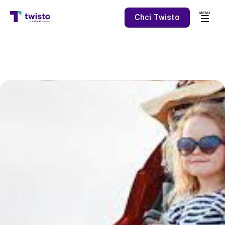
MENU
Chci Twisto
O nás
Mám dotaz
Mám e-shop
Vyzkoušet Twisto
na měsíc zdarma
Přihlásit se