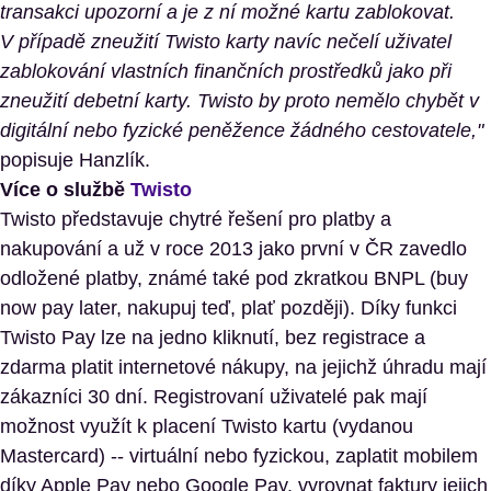
transakci upozorní a je z ní možné kartu zablokovat.
V případě zneužití Twisto karty navíc nečelí uživatel
zablokování vlastních finančních prostředků jako při
zneužití debetní karty. Twisto by proto nemělo chybět v
digitální nebo fyzické peněžence žádného cestovatele,"
popisuje Hanzlík.
Více o službě
Twisto
Twisto představuje chytré řešení pro platby a
nakupování a už v roce 2013 jako první v ČR zavedlo
odložené platby, známé také pod zkratkou BNPL (buy
now pay later, nakupuj teď, plať později). Díky funkci
Twisto Pay lze na jedno kliknutí, bez registrace a
zdarma platit internetové nákupy, na jejichž úhradu mají
zákazníci 30 dní. Registrovaní uživatelé pak mají
možnost využít k placení Twisto kartu (vydanou
Mastercard) -- virtuální nebo fyzickou, zaplatit mobilem
díky Apple Pay nebo Google Pay, vyrovnat faktury jejich