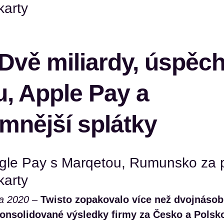
karty
Dvě miliardy, úspěch
u, Apple Pay a
imnější splátky
gle Pay s Marqetou, Rumunsko za 
karty
a 2020 –
Twisto zopakovalo více než dvojnásob
 konsolidované výsledky firmy za Česko a Polsk