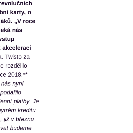
 revolučních
ní karty, o
láků.
„V roce
Čeká nás
vstup
 akceleraci
. Twisto za
e rozdělilo
oce 2018.**
 nás nyní
podařilo
enní platby. Je
ytrém kreditu
 již v březnu
čovat budeme