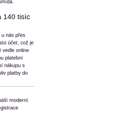
 Šmída.
 140 tisíc
a u nás přes
sto účet, což je
í vedle online
ou platební
ní nákupu s
liv platby do
ináší moderní
egistrace