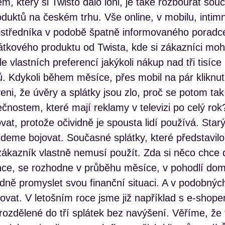
m, který si Twisto dalo loni, je také rozbourat so
oduktů na českém trhu. Vše online, v mobilu, intim
středníka v podobě špatně informovaného poradce
látkového produktu od Twista, kde si zákazníci mo
e vlastních preferencí jakýkoli nákup nad tři tisíce
. Kdykoli během měsíce, přes mobil na pár kliknu
veni, že úvěry a splátky jsou zlo, proč se potom ta
nostem, které mají reklamy v televizi po celý rok?
vat, protože očividně je spousta lidí používá. Star
jdeme bojovat. Současné splátky, které představilo
zákazník vlastně nemusí použít. Zda si něco chce 
echce, se rozhodne v průběhu měsíce, v pohodlí do
dně promyslet svou finanční situaci. A v podobnýc
vat. V letošním roce jsme již například s e-shop
rozdělené do tří splátek bez navýšení. Věříme, že 