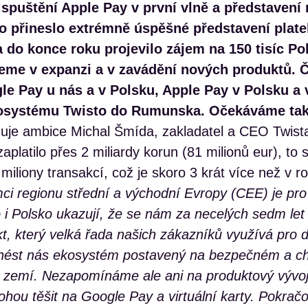
 spuštění Apple Pay v první vlně a představení
o přineslo extrémně úspěšné představení plateb
a do konce roku projevilo zájem na 150 tisíc Po
eme v expanzi a v zavádění nových produktů. 
le Pay u nás a v Polsku, Apple Pay v Polsku a 
osystému Twisto do Rumunska. Očekáváme tak
ňuje ambice Michal Šmída, zakladatel a CEO Twista
aplatilo přes 2 miliardy korun (81 milionů eur), to s
miliony transakcí, což je skoro 3 krát více než v r
ci regionu střední a východní Evropy (CEE) je pro
 i Polsko ukazují, že se nám za necelých sedm let 
t, který velká řada našich zákazníků využívá pro d
inést nás ekosystém postavený na bezpečném a ch
h zemí. Nezapomínáme ale ani na produktový vývoj,
ohou těšit na Google Pay a virtuální karty. Pokra