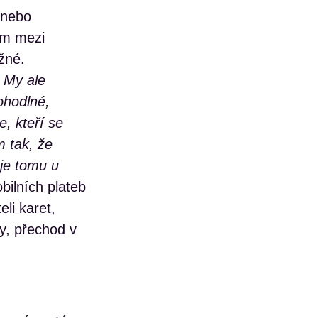
 nebo
um mezi
žné.
 My ale
ohodlné,
, kteří se
m tak, že
 je tomu u
bilních plateb
li karet,
y, přechod v