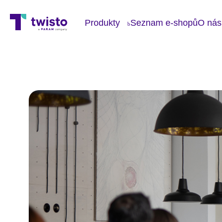
Produkty
Seznam e-shopů
O nás
Blo
O n
Pro
Kon