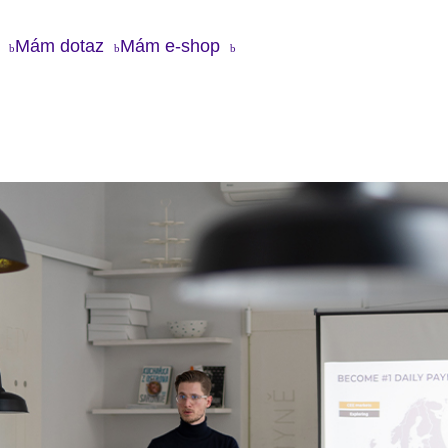
Mám dotaz
Mám e-shop
Chci Twisto
g
Twisto karta
Jak to u nás chodí
Mám dotaz
ás
Apple pay
O práci v Twistu
 média
Google pay
Volné pozice
takt
Twisto pay
Twisto účet
Mám e-shop
Časté dotazy
Kontakt