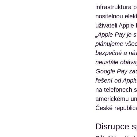
infrastruktura 
nositelnou ele
uživateli Appl
„Apple Pay je 
plánujeme všec
bezpečné a náv
neustále obávaj
Google Pay zač
řešení od Appl
na telefonech 
americkému uni
České republic
Disrupce s