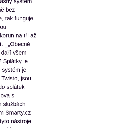
učasný systém
ně bez
, tak funguje
hou
 korun na tři až
tí. _„Obecně
k daří všem
 Splátky je
ý systém je
 Twisto, jsou
do splátek
mova s
h službách
em Smarty.cz
tyto nástroje