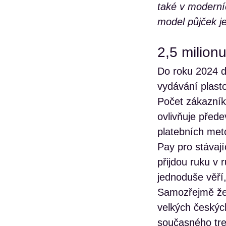
také v moderní
model půjček je 
2,5 milion
Do roku 2024 d
vydávání plastov
Počet zákazník
ovlivňuje před
platebních met
Pay pro stávaj
přijdou ruku v 
jednoduše věří,
Samozřejmě že n
velkých českýc
současného tre