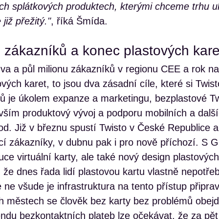
ch splátkových produktech, kterými chceme trhu uk
již přežitý."
, říká Šmída.
u zákazníků a konec plastových kare
va a půl milionu zákazníků v regionu CEE a rok na
ých karet, to jsou dva zásadní cíle, které si Twisto
ů je úkolem expanze a marketingu, bezplastové Tw
evším produktový vývoj a podporu mobilních a dal
od. Již v březnu spustí Twisto v České Republice 
ící zákazníky, v dubnu pak i pro nově příchozí. S 
ruce virtuální karty, ale také nový design plastových
 že dnes řada lidí plastovou kartu vlastně nepotřeb
e všude je infrastruktura na tento přístup připra
h městech se člověk bez karty bez problémů obejd
ndu bezkontaktních plateb lze očekávat, že za pět