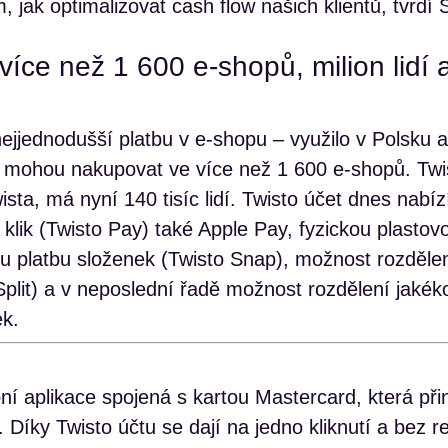
, jak optimalizovat cash flow našich klientů, tvrdí
íce než 1 600 e-shopů, milion lidí a
ejjednodušší platbu v e-shopu – využilo v Polsku 
eří mohou nakupovat ve více než 1 600 e-shopů. Twi
ista, má nyní 140 tisíc lidí. Twisto účet dnes nabíz
 klik (Twisto Pay) také Apple Pay, fyzickou plastov
lou platbu složenek (Twisto Snap), možnost rozděle
 Split) a v neposlední řadě možnost rozdělení jakéko
ek.
bní aplikace spojená s kartou Mastercard, která př
 Díky Twisto účtu se dají na jedno kliknutí a bez r