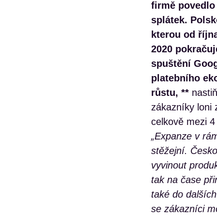
firmě povedlo
splátek. Polsk
kterou od říjn
2020 pokračuj
spuštění Goog
platebního ek
růstu, **
nasti
zákazníky loni z
celkově mezi 4 
„Expanze v rám
stěžejní. Česko
vyvinout produk
tak na čase př
také do dalšíc
se zákazníci m