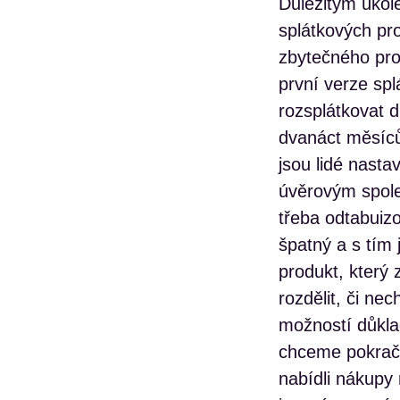
Důležitým úkole
splátkových pr
zbytečného pro
první verze sp
rozsplátkovat dl
dvanáct měsíců
jsou lidé nasta
úvěrovým společ
třeba odtabuizo
špatný a s tím 
produkt, který 
rozdělit, či n
možností důkla
chceme pokračo
nabídli nákupy 