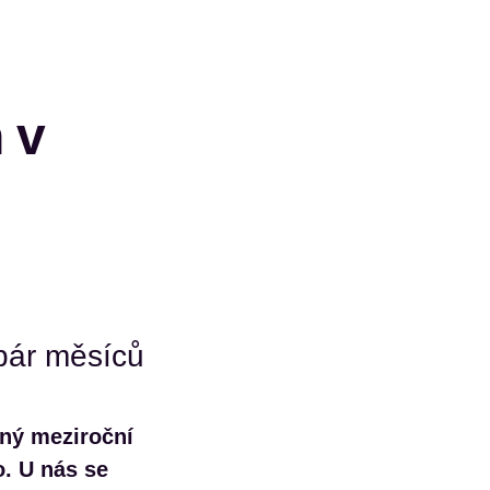
 v
pár měsíců
ný meziroční
o. U nás se