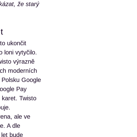
ázat, že starý
t
to ukončit
 loni vytyčilo.
isto výrazně
ších moderních
a Polsku Google
Google Pay
 karet. Twisto
uje.
vena, ale ve
e. A dle
 let bude