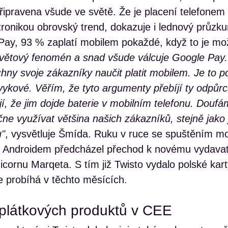
připravena všude ve světě. Že je placení telefonem
ktronikou obrovský trend, dokazuje i lednový průzk
e Pay, 93 % zaplatí mobilem pokaždé, když to je mo
světový fenomén a snad všude válcuje Google Pay.
hny svoje zákazníky naučit platit mobilem. Je to p
ykové. Věřím, že tyto argumenty přebíjí ty odpůrce
í, že jim dojde baterie v mobilním telefonu. Doufá
ne využívat většina našich zákazníků, stejně jako
u"
, vysvětluje Šmída. Ruku v ruce se spuštěním mo
s Androidem předcházel přechod k novému vydavate
cornu Marqeta. S tím již Twisto vydalo polské kart
e probíhá v těchto měsících.
plátkových produktů v CEE