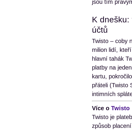
jsou tím pravým
K dnešku: v
účtů
Twisto – coby n
milion lidí, kt
hlavní tahák Tw
platby na jeden
kartu, pokroči
přáteli (Twisto
intimních splát
Více o
Twisto
Twisto je plate
způsob placení.