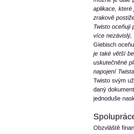
aplikace, které
zrakově postiž
Twisto oceňuji
více nezávislý,
Giebisch oceňu
je také větší 
uskutečněné pla
napojení Twist
Twisto svým uži
daný dokument v
jednoduše naske
Spolupráce
Obzvláště finan