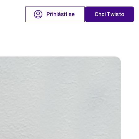
Přihlásit se
Chci Twisto