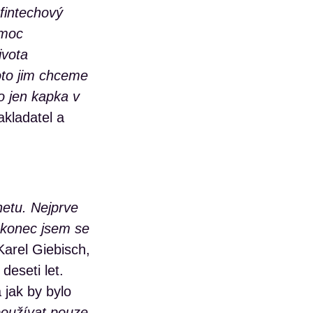
fintechový
omoc
ivota
oto jim chceme
o jen kapka v
akladatel a
netu. Nejprve
nakonec jsem se
arel Giebisch,
eseti let.
a jak by bylo
oužívat pouze