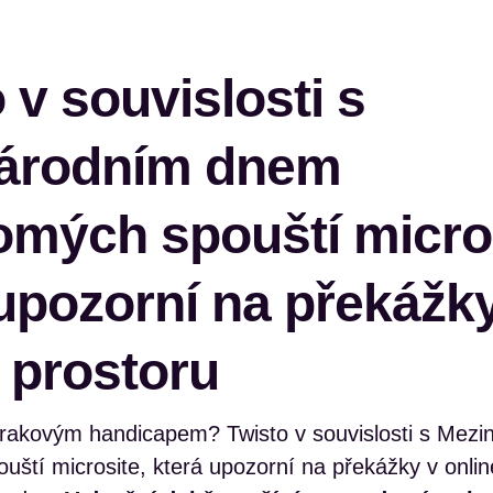
 v souvislosti s
árodním dnem
omých spouští micros
upozorní na překážk
 prostoru
rakovým handicapem? Twisto v souvislosti s Mez
uští microsite, která upozorní na překážky v onlin