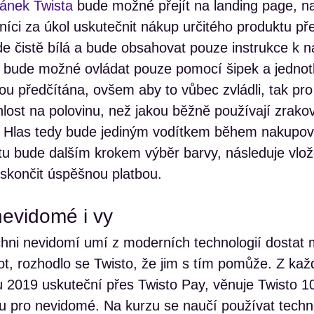
ánek Twista
bude možné přejít na landing page, n
vníci za úkol uskutečnit nákup určitého produktu př
de čistě bílá a bude obsahovat pouze instrukce k 
bude možné ovládat pouze pomocí šipek a jednotl
dou předčítána, ovšem aby to vůbec zvládli, tak pr
lost na polovinu, než jakou běžně používají zrako
 Hlas tedy bude jediným vodítkem během nakupov
u bude dalším krokem výběr barvy, následuje vlož
 skončit úspěšnou platbou.
evidomé i vy
chni nevidomí umí z moderních technologií dostat
ot, rozhodlo se Twisto, že jim s tím pomůže. Z každ
du 2019 uskuteční přes Twisto Pay, věnuje Twisto 1
zu pro nevidomé. Na kurzu se naučí používat techn