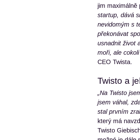
jim maximálně 
startup, dává s
nevidomým s te
překonávat spo
usnadnit život
moři, ale cokoli
CEO Twista.
Twisto a j
„Na Twisto jse
jsem váhal, zda
stal prvním zra
který má navzd
Twisto Giebisch 
možné je dále p