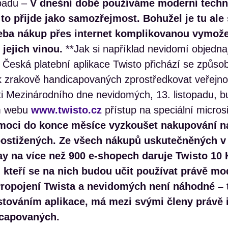
opadu –
V dnešní době používáme moderní techno
to přijde jako samozřejmost. Bohužel je tu ale 
třeba nákup přes internet komplikovanou vymože
jejich vinou.
**Jak si například nevidomí objedna
 Česká platební aplikace Twisto přichází se způsob
k zrakově handicapovaných zprostředkovat veřejnos
osti Mezinárodního dne nevidomých, 13. listopadu, 
m webu
www.twisto.cz
přístup na speciální micros
 moci do konce měsíce vyzkoušet nakupování na
postižených. Ze všech nákupů uskutečněných v
ay na více než 900 e-shopech daruje Twisto 10 
 kteří se na nich budou učit používat právě mo
ropojení Twista a nevidomých není náhodné – tý
estováním aplikace, má mezi svými členy právě 
icapovaných.