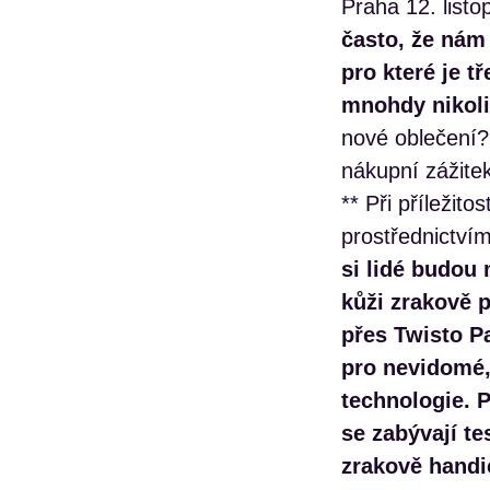
Praha 12. list
často, že nám 
pro které je 
mnohdy nikoli 
nové oblečení?
nákupní zážite
** Při příležit
prostřednictví
si lidé budou
kůži zrakově 
přes Twisto P
pro nevidomé,
technologie. P
se zabývají t
zrakově hand