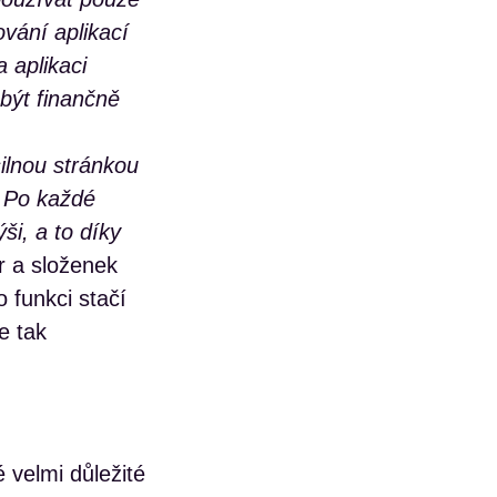
ování aplikací
 aplikaci
být finančně
silnou stránkou
. Po každé
ši, a to díky
r a složenek
 funkci stačí
e tak
 velmi důležité