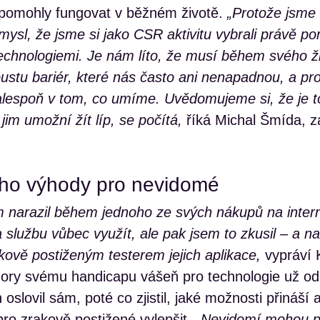
pomohly fungovat v běžném životě.
„Protože jsme 
mysl, že jsme si jako CSR aktivitu vybrali právě p
chnologiemi. Je nám líto, že musí během svého ž
ustu bariér, které nás často ani nenapadnou, a pr
 alespoň v tom, co umíme. Uvědomujeme si, že je t
 jim umožní žít líp, se počítá,
říká Michal Šmída, z
eho výhody pro nevidomé
m narazil během jednoho ze svých nákupů na inter
 službu vůbec využít, ale pak jsem to zkusil – a 
kově postiženým testerem jejich aplikace,
vypráví K
ory svému handicapu vášeň pro technologie už od d
oslovil sám, poté co zjistil, jaké možnosti přináší 
ro zrakově postižené vylepšit. „
Nevidomí mohou p