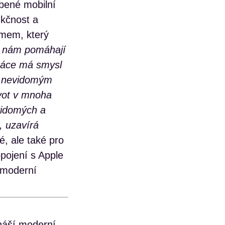
obené mobilní
nkčnost a
ýmem, který
c nám pomáhají
práce má smysl
e nevidomým
ivot v mnoha
vidomých a
, uzavírá
é, ale také pro
opojení s Apple
 moderní
ináší moderní