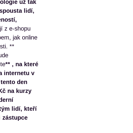
logie už tak
spousta lidí,
ností,
jí z e-shopu
em, jak online
ti. **
bude
ite
** , na které
 internetu v
 tento den
Kč na kurzy
derní
m lidí, kteří
i zástupce