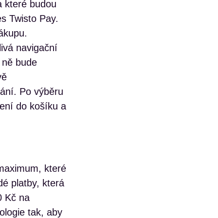
a které budou
es Twisto Pay.
nákupu.
ivá navigační
o ně bude
vě
ání. Po výběru
ení do košíku a
 maximum, které
é platby, která
0 Kč na
ologie tak, aby