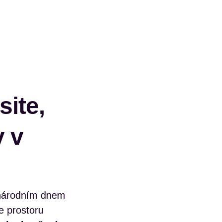
ite,
y v
inárodním dnem
e prostoru