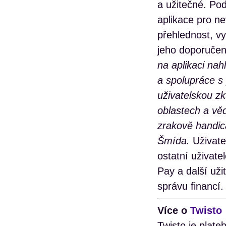
a užitečné. Pod
aplikace pro ne
přehlednost, v
jeho doporučen
na aplikaci nah
a spolupráce s
uživatelskou z
oblastech a vě
zrakově handica
Šmída.
Uživatel
ostatní uživate
Pay a další už
správu financí.
Více o
Twisto
Twisto je plate