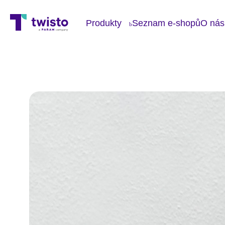
Produkty
Seznam e-shopů
O nás
Blo
O n
Pro
Kon