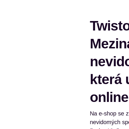
Twisto
Mezin
nevid
která 
online
Na e-shop se z
nevidomých spo