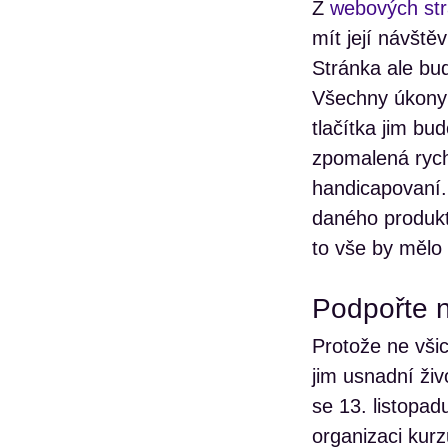
Z
webových str
mít její návště
Stránka ale bu
Všechny úkony 
tlačítka jim bu
zpomalená rych
handicapovaní.
daného produkt
to vše by mělo
Podpořte n
Protože ne vši
jim usnadní živ
se 13. listopa
organizaci kur