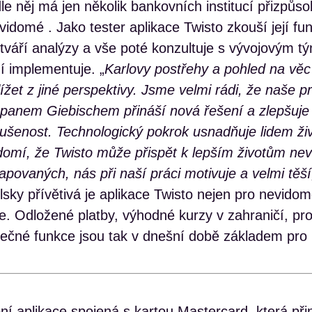
le něj má jen několik bankovních institucí přizpůs
vidomé . Jako tester aplikace Twisto zkouší její fu
ytváří analýzy a vše poté konzultuje s vývojovým t
í implementuje. „
Karlovy postřehy a pohled na vě
lížet z jiné perspektivy. Jsme velmi rádi, že naše 
 panem Giebischem přináší nová řešení a zlepšuj
kušenost. Technologický pokrok usnadňuje lidem ž
domí, že Twisto může přispět k lepším životům ne
povaných, nás při naší práci motivuje a velmi těší
sky přívětivá je aplikace Twisto nejen pro nevidom
le. Odložené platby, výhodné kurzy v zahraničí, pr
itečné funkce jsou tak v dnešní době základem pro
bní aplikace spojená s kartou Mastercard, která př