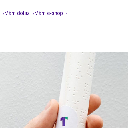
Mám dotaz
Mám e-shop
Chci Twisto
g
Twisto karta
Jak to u nás chodí
Mám dotaz
ás
Apple pay
O práci v Twistu
 média
Google pay
Volné pozice
takt
Twisto pay
Twisto účet
Mám e-shop
Časté dotazy
Kontakt